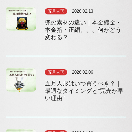
五月人形
2026.02.13
兜の素材の違い｜本金鍍金・
本金箔・正絹、、、何がどう
変わる？
五月人形
2026.02.06
五月人形はいつ買うべき？｜
最適なタイミングと”完売が早
い理由”