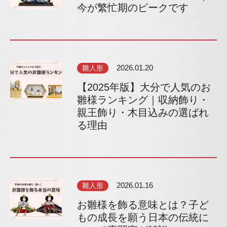
今が繁忙期のピークです
雛人形
2026.01.20
【2025年版】大分で人気のお
雛様ランキング｜収納飾り・
親王飾り・木目込みの選ばれ
る理由
雛人形
2026.01.16
お雛様を飾る意味とは？子ど
もの成長を願う日本の伝統に