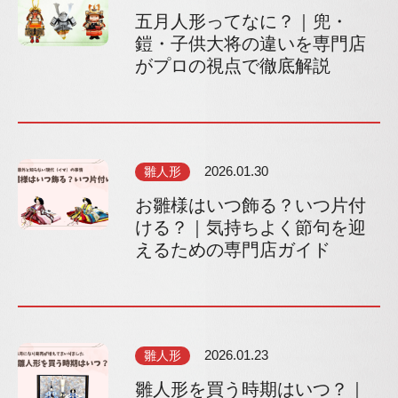
五月人形ってなに？｜兜・
鎧・子供大将の違いを専門店
がプロの視点で徹底解説
雛人形
2026.01.30
お雛様はいつ飾る？いつ片付
ける？｜気持ちよく節句を迎
えるための専門店ガイド
雛人形
2026.01.23
雛人形を買う時期はいつ？｜