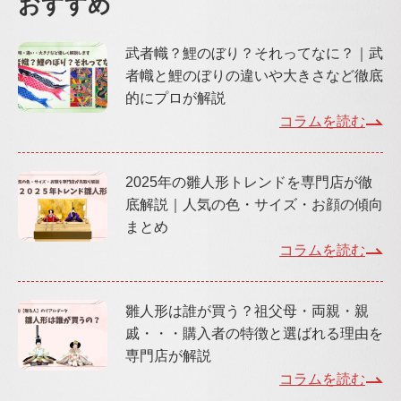
おすすめ
武者幟？鯉のぼり？それってなに？｜武
者幟と鯉のぼりの違いや大きさなど徹底
的にプロが解説
コラムを読む
2025年の雛人形トレンドを専門店が徹
底解説｜人気の色・サイズ・お顔の傾向
まとめ
コラムを読む
雛人形は誰が買う？祖父母・両親・親
戚・・・購入者の特徴と選ばれる理由を
専門店が解説
コラムを読む