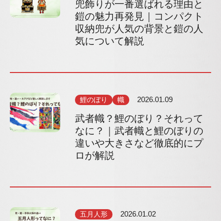
兜飾りが一番選ばれる理由と
鎧の魅力再発見｜コンパクト
収納兜が人気の背景と鎧の人
気について解説
鯉のぼり
幟
2026.01.09
武者幟？鯉のぼり？それって
なに？｜武者幟と鯉のぼりの
違いや大きさなど徹底的にプ
ロが解説
五月人形
2026.01.02