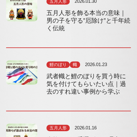
五月人形
2026.01.30
五月人形を飾る本当の意味｜
男の子を守る”厄除け”と千年続
く伝統
鯉のぼり
幟
2026.01.23
武者幟と鯉のぼりを買う時に
気を付けてもらいたい点｜過
去のすれ違い事例から学ぶ
五月人形
2026.01.16