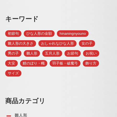
キーワード
初節句
ひな人形の金額
hinaningnyouno
雛人形の大きさ
おしゃれなひな人形
女の子
男の子
雛人形
五月人形
お節句
お祝い
大安
鯉のぼり・幟
羽子板・破魔弓
飾り方
サイズ
商品カテゴリ
雛人形