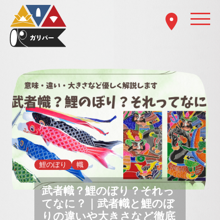
鯉のぼり
幟
武者幟？鯉のぼり？それっ
てなに？｜武者幟と鯉のぼ
りの違いや大きさなど徹底