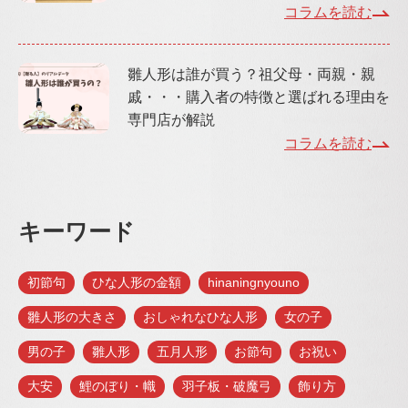
コラムを読む
雛人形は誰が買う？祖父母・両親・親
戚・・・購入者の特徴と選ばれる理由を
専門店が解説
コラムを読む
キーワード
初節句
ひな人形の金額
hinaningnyouno
雛人形の大きさ
おしゃれなひな人形
女の子
男の子
雛人形
五月人形
お節句
お祝い
大安
鯉のぼり・幟
羽子板・破魔弓
飾り方