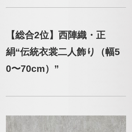
【総合2位】西陣織・正
絹“伝統衣裳二人飾り（幅5
0〜
70cm）”