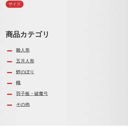
サイズ
商品カテゴリ
雛人形
五月人形
鯉のぼり
幟
羽子板・破魔弓
その他