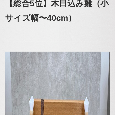
【総合5位】木目込み雛（小
サイズ幅〜40cm）