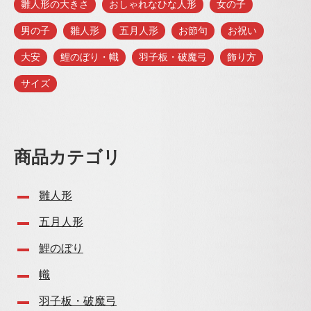
雛人形の大きさ
おしゃれなひな人形
女の子
男の子
雛人形
五月人形
お節句
お祝い
大安
鯉のぼり・幟
羽子板・破魔弓
飾り方
サイズ
商品カテゴリ
雛人形
五月人形
鯉のぼり
幟
羽子板・破魔弓