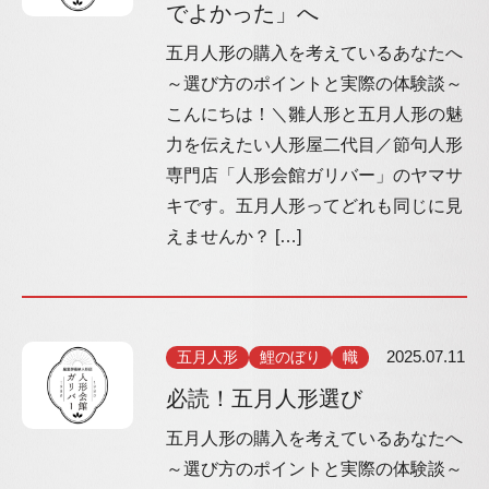
でよかった」へ
五月人形の購入を考えているあなたへ
～選び方のポイントと実際の体験談～
こんにちは！＼雛人形と五月人形の魅
力を伝えたい人形屋二代目／節句人形
専門店「人形会館ガリバー」のヤマサ
キです。五月人形ってどれも同じに見
えませんか？ […]
五月人形
鯉のぼり
幟
2025.07.11
必読！五月人形選び
五月人形の購入を考えているあなたへ
～選び方のポイントと実際の体験談～