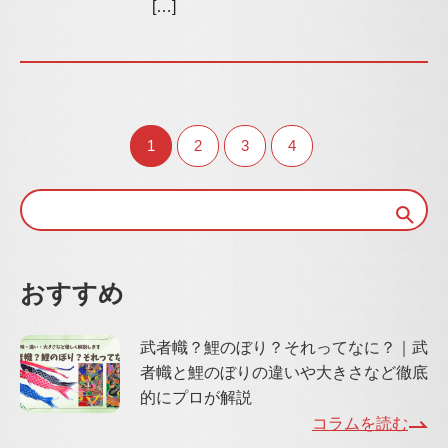
[…]
1
2
3
4
おすすめ
武者幟？鯉のぼり？それってなに？｜武
者幟と鯉のぼりの違いや大きさなど徹底
的にプロが解説
コラムを読む