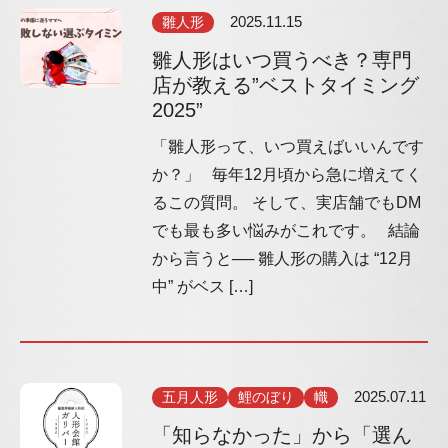
雛人形
2025.11.15
雛人形はいつ買うべき？専門
店が教える”ベストタイミング
2025”
「雛人形って、いつ買えばいいんです
か？」 毎年12月頃から急に増えてく
るこの質問。 そして、実店舗でもDM
でも最も多い悩みがこれです。 結論
から言うと── 雛人形の購入は “12月
中” がベス […]
五月人形
鯉のぼり
幟
2025.07.11
「知らなかった」から「選ん