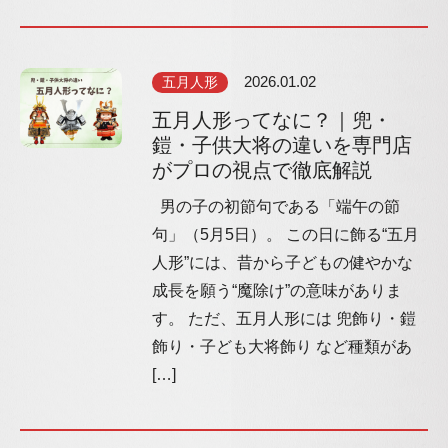
五月人形
2026.01.02
五月人形ってなに？｜兜・
鎧・子供大将の違いを専門店
がプロの視点で徹底解説
男の子の初節句である「端午の節
句」（5月5日）。 この日に飾る“五月
人形”には、昔から子どもの健やかな
成長を願う“魔除け”の意味がありま
す。 ただ、五月人形には 兜飾り・鎧
飾り・子ども大将飾り など種類があ
[…]