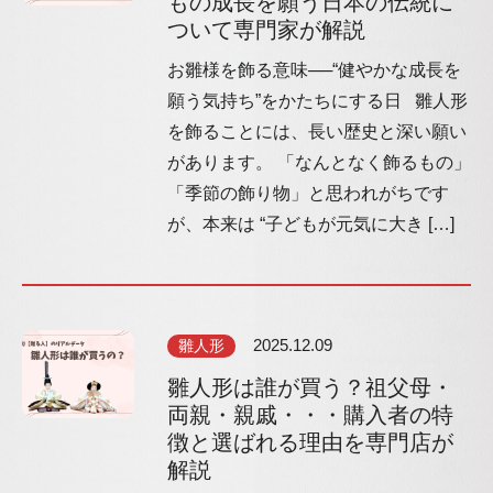
もの成長を願う日本の伝統に
ついて専門家が解説
お雛様を飾る意味──“健やかな成長を
願う気持ち”をかたちにする日 雛人形
を飾ることには、長い歴史と深い願い
があります。 「なんとなく飾るもの」
「季節の飾り物」と思われがちです
が、本来は “子どもが元気に大き […]
雛人形
2025.12.09
雛人形は誰が買う？祖父母・
両親・親戚・・・購入者の特
徴と選ばれる理由を専門店が
解説