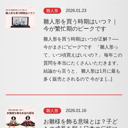
雛人形
2026.01.23
雛人形を買う時期はいつ？｜
今が繁忙期のピークです
雛人形を買う時期はいつが正解？──
今がまさに“ピーク”です 「雛人形っ
て、いつ頃買えばいいの？」 毎年この
質問を本当にたくさんいただきます。
結論から言うと、 雛人形は1月に最も
多く販売とされるので 今がま […]
雛人形
2026.01.16
お雛様を飾る意味とは？子ど