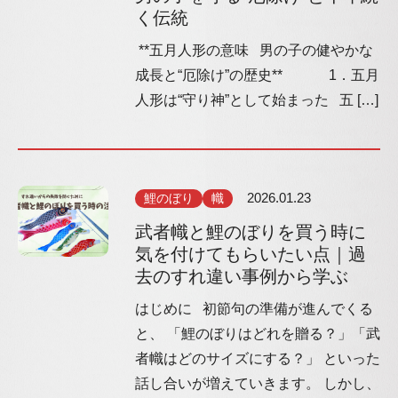
く伝統
**五月人形の意味 男の子の健やかな
成長と“厄除け”の歴史** 1．五月
人形は“守り神”として始まった 五 […]
鯉のぼり
幟
2026.01.23
武者幟と鯉のぼりを買う時に
気を付けてもらいたい点｜過
去のすれ違い事例から学ぶ
はじめに 初節句の準備が進んでくる
と、 「鯉のぼりはどれを贈る？」「武
者幟はどのサイズにする？」 といった
話し合いが増えていきます。 しかし、