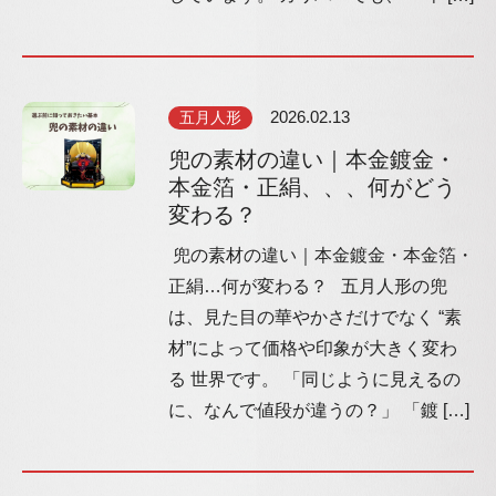
五月人形
2026.02.13
兜の素材の違い｜本金鍍金・
本金箔・正絹、、、何がどう
変わる？
兜の素材の違い｜本金鍍金・本金箔・
正絹…何が変わる？ 五月人形の兜
は、見た目の華やかさだけでなく “素
材”によって価格や印象が大きく変わ
る 世界です。 「同じように見えるの
に、なんで値段が違うの？」 「鍍 […]