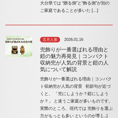
大分県では “贈る側”と“飾る側”が別の
ご家庭であることが多いた […]
五月人形
2026.01.16
兜飾りが一番選ばれる理由と
鎧の魅力再発見｜コンパクト
収納兜が人気の背景と鎧の人
気について解説
兜飾りが一番選ばれる理由｜コンパク
ト収納兜が人気の背景 初節句が近づ
くと、 「兜にしようか？鎧にしよう
か？」 と迷うご家庭が多いものです。
実際のところ、現代では 兜飾りを選ぶ
方がもっとも多い というのが専 […]