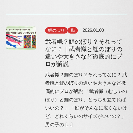
鯉のぼり
幟
2026.01.09
武者幟？鯉のぼり？それって
なに？｜武者幟と鯉のぼりの
違いや大きさなど徹底的にプ
ロが解説
武者幟？鯉のぼり？それってなに？ 武
者幟と鯉のぼりの違いや大きさなど徹
底的にプロが解説 「武者幟（むしゃの
ぼり）と鯉のぼり、どっちを立てれば
いいの？」 「庭がそんなに広くないけ
ど、どれくらいのサイズがいいの？」
男の子の […]