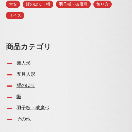
大安
鯉のぼり・幟
羽子板・破魔弓
飾り方
サイズ
商品カテゴリ
雛人形
五月人形
鯉のぼり
幟
羽子板・破魔弓
その他