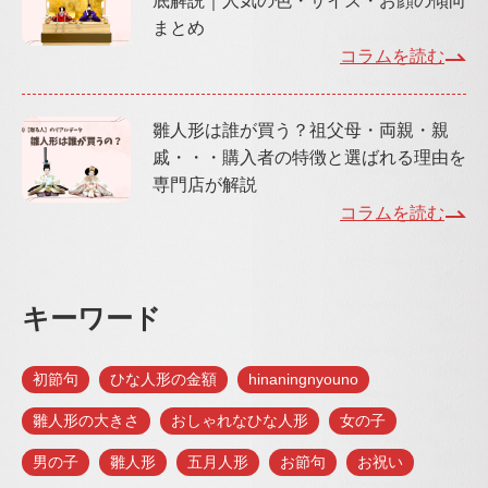
底解説｜人気の色・サイズ・お顔の傾向
まとめ
コラムを読む
雛人形は誰が買う？祖父母・両親・親
戚・・・購入者の特徴と選ばれる理由を
専門店が解説
コラムを読む
キーワード
初節句
ひな人形の金額
hinaningnyouno
雛人形の大きさ
おしゃれなひな人形
女の子
男の子
雛人形
五月人形
お節句
お祝い