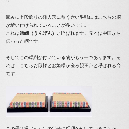
す。
因みに七段飾りの雛人形に敷く赤い毛氈にはこちらの柄
が縫い付けられていることが多いです。
これは
繧繝（うんげん）
と呼ばれます。元々は中国から
伝わった柄です。
そしてこの繧繝が付いている物がもう一つあります。そ
れは、こちらお殿様とお姫様が座る親王台と呼ばれる台
です。
この畳は縁（へり）の部分に繧繝が付いていることか