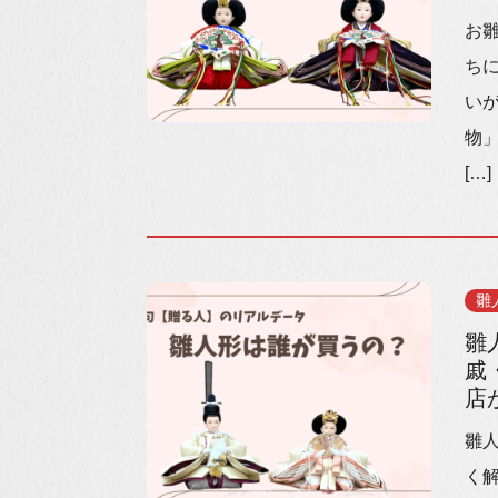
お雛
ち
い
物
[…]
雛
雛
戚
店
雛
く