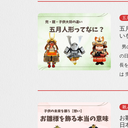
五
五
い
男
の
長を
は 
雛
お
日