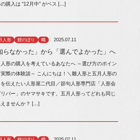
の購入は “12月中” がベス […]
月人形
鯉のぼり
幟
2025.07.11
知らなかった」から「選んでよかった」へ
月人形の購入を考えているあなたへ ～選び方のポイン
と実際の体験談～ こんにちは！＼雛人形と五月人形の
力を伝えたい人形屋二代目／節句人形専門店「人形会
ガリバー」のヤマサキです。五月人形ってどれも同じ
えませんか？ […]
月人形
鯉のぼり
幟
2025.07.11