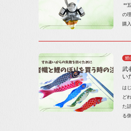
*
の
購入
鯉
武
い
は
ど
た話
る側