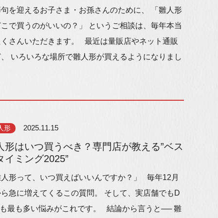
節句を迎えるお子さま・お孫さんのために、 「雛人形
どこで買うのがいいの？」 というご相談は、毎年本当
たくさんいただきます。 最近は量販店やネット通販
ど、 いろいろな場所で雛人形が買えるようになりまし
人形
2025.11.15
人形はいつ買うべき？専門店が教える”ベス
タイミング2025”
雛人形って、いつ買えばいいんですか？」 毎年12月
から急に増えてくるこの質問。 そして、実店舗でもD
も最も多い悩みがこれです。 結論から言うと── 雛