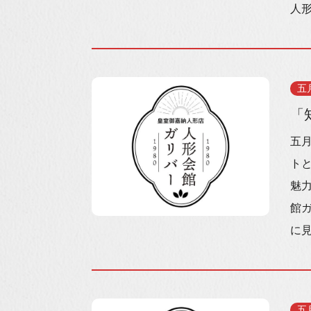
人形
五
「
五
ト
魅
館
に見
五