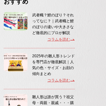
おすすめ
武者幟？鯉のぼり？それ
ってなに？｜武者幟と鯉
のぼりの違いや大きさな
ど徹底的にプロが解説
コラムを読む
2025年の雛人形トレンド
を専門店が徹底解説｜人
気の色・サイズ・お顔の
傾向まとめ
コラムを読む
雛人形は誰が買う？祖父
母・両親・親戚・・・購