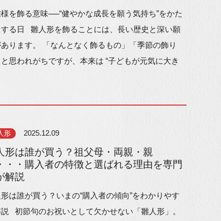
様を飾る意味──“健やかな成長を願う気持ち”をかた
にする日 雛人形を飾ることには、長い歴史と深い願
があります。 「なんとなく飾るもの」「季節の飾り
」と思われがちですが、本来は “子どもが元気に大き
人形
2025.12.09
人形は誰が買う？祖父母・両親・親
・・・購入者の特徴と選ばれる理由を専門
が解説
人形は誰が買う？いまの“購入者の傾向”をわかりやす
解説 初節句のお祝いとして欠かせない「雛人形」。