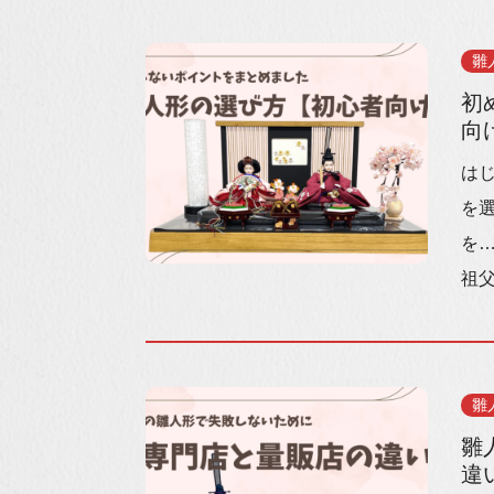
雛
初
向
は
を
を
祖父
雛
雛
違