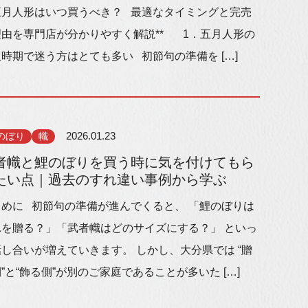
*五月人形はいつ買うべき？ 最適なタイミングと完売
理由を専門店が分かりやすく解説** 1．五月人形の
時期で迷う方はとても多い 初節句の準備を […]
のぼり
幟
2026.01.23
者幟と鯉のぼりを買う時に気を付けてもら
たい点｜過去のすれ違い事例から学ぶ
じめに 初節句の準備が進んでくると、 「鯉のぼりは
れを贈る？」「武者幟はどのサイズにする？」 といっ
し合いが増えていきます。 しかし、大分県では “贈
”と“飾る側”が別のご家庭であることが多いた […]