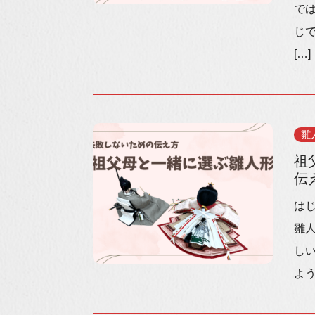
で
じ
[…]
雛
祖
伝
は
雛
し
よう