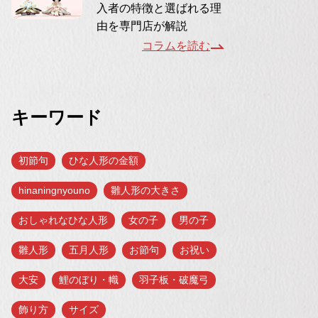
入者の特徴と選ばれる理
由を専門店が解説
コラムを読む
キーワード
初節句
ひな人形の金額
hinaningnyouno
雛人形の大きさ
おしゃれなひな人形
女の子
男の子
雛人形
五月人形
お節句
お祝い
大安
鯉のぼり・幟
羽子板・破魔弓
飾り方
サイズ