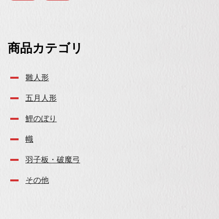
商品カテゴリ
雛人形
五月人形
鯉のぼり
幟
羽子板・破魔弓
その他