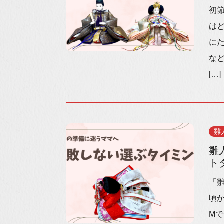
初
は
に
な
[…]
雛
雛
ト
「
頃
Mで