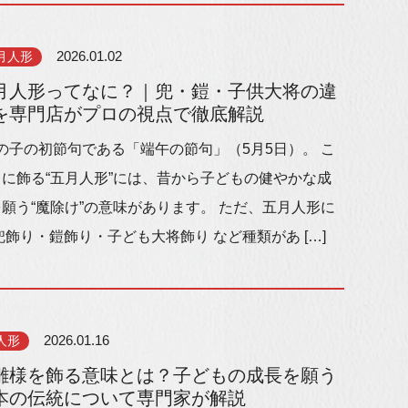
月人形
2026.01.02
月人形ってなに？｜兜・鎧・子供大将の違
を専門店がプロの視点で徹底解説
の子の初節句である「端午の節句」（5月5日）。 こ
日に飾る“五月人形”には、昔から子どもの健やかな成
願う“魔除け”の意味があります。 ただ、五月人形に
兜飾り・鎧飾り・子ども大将飾り など種類があ […]
人形
2026.01.16
雛様を飾る意味とは？子どもの成長を願う
本の伝統について専門家が解説