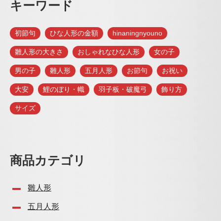
キーワード
初節句
ひな人形の金額
hinaningnyouno
雛人形の大きさ
おしゃれなひな人形
女の子
男の子
雛人形
五月人形
お節句
お祝い
大安
鯉のぼり・幟
羽子板・破魔弓
飾り方
サイズ
商品カテゴリ
雛人形
五月人形