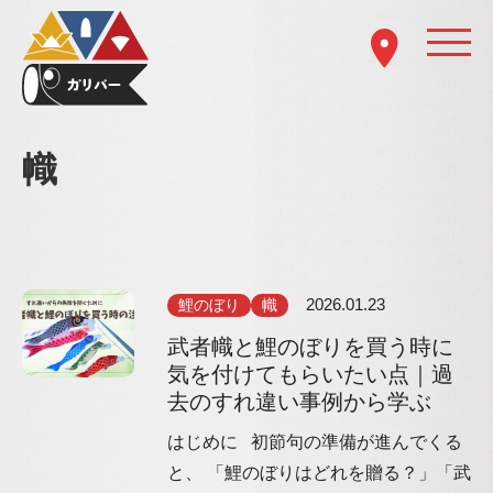
幟
鯉のぼり
幟
2026.01.23
武者幟と鯉のぼりを買う時に
気を付けてもらいたい点｜過
去のすれ違い事例から学ぶ
はじめに 初節句の準備が進んでくる
と、 「鯉のぼりはどれを贈る？」「武