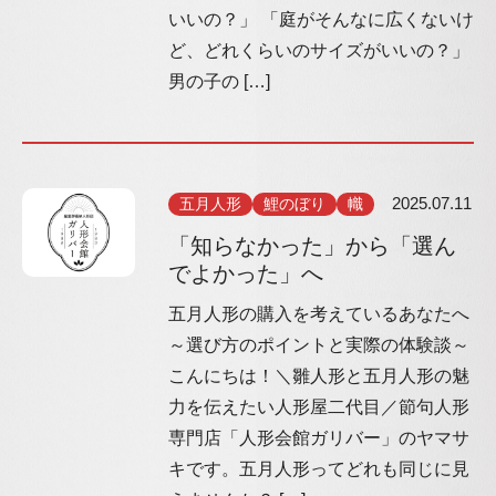
いいの？」 「庭がそんなに広くないけ
ど、どれくらいのサイズがいいの？」
男の子の […]
五月人形
鯉のぼり
幟
2025.07.11
「知らなかった」から「選ん
でよかった」へ
五月人形の購入を考えているあなたへ
～選び方のポイントと実際の体験談～
こんにちは！＼雛人形と五月人形の魅
力を伝えたい人形屋二代目／節句人形
専門店「人形会館ガリバー」のヤマサ
キです。五月人形ってどれも同じに見