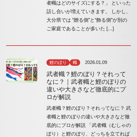
者幟はどのサイズにする？」 といった
話し合いが増えていきます。 しかし、
大分県では “贈る側”と“飾る側”が別の
ご家庭であることが多いた […]
鯉のぼり
幟
2026.01.09
武者幟？鯉のぼり？それって
なに？｜武者幟と鯉のぼりの
違いや大きさなど徹底的にプ
ロが解説
武者幟？鯉のぼり？それってなに？ 武
者幟と鯉のぼりの違いや大きさなど徹
底的にプロが解説 「武者幟（むしゃの
ぼり）と鯉のぼり、どっちを立てれば