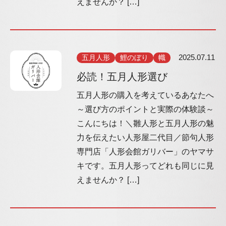
えませんか？ […]
五月人形
鯉のぼり
幟
2025.07.11
必読！五月人形選び
五月人形の購入を考えているあなたへ
～選び方のポイントと実際の体験談～
こんにちは！＼雛人形と五月人形の魅
力を伝えたい人形屋二代目／節句人形
専門店「人形会館ガリバー」のヤマサ
キです。五月人形ってどれも同じに見
えませんか？ […]